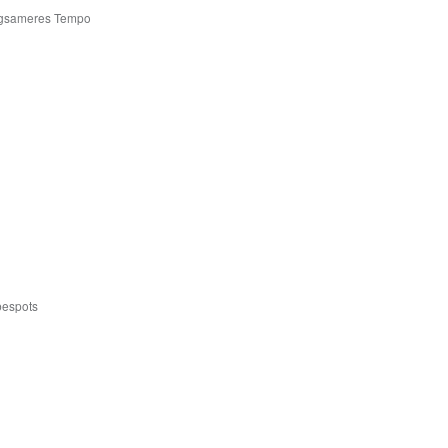
angsameres Tempo
bespots