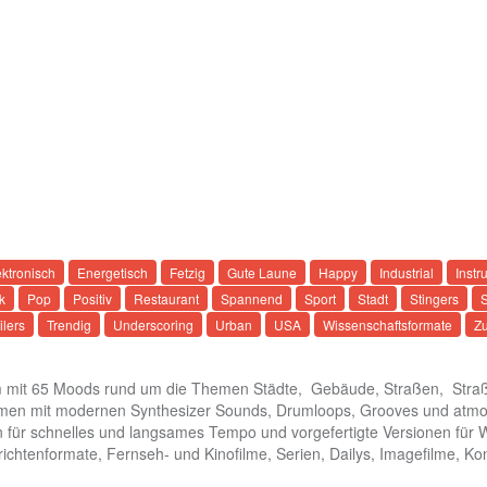
ektronisch
Energetisch
Fetzig
Gute Laune
Happy
Industrial
Instr
ik
Pop
Positiv
Restaurant
Spannend
Sport
Stadt
Stingers
ilers
Trendig
Underscoring
Urban
USA
Wissenschaftsformate
Zu
m mit 65 Moods rund um die Themen Städte, Gebäude, Straßen, Straße
men mit modernen Synthesizer Sounds, Drumloops, Grooves und atmos
 für schnelles und langsames Tempo und vorgefertigte Versionen für W
chtenformate, Fernseh- und Kinofilme, Serien, Dailys, Imagefilme, Ko