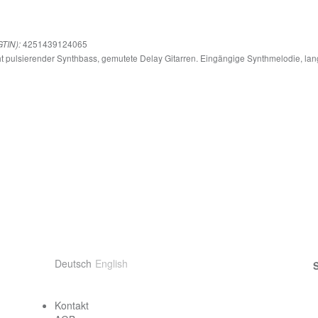
4251439124065
TIN):
ht pulsierender Synthbass, gemutete Delay Gitarren. Eingängige Synthmelodie, l
Sprache wählen
Deutsch
English
Contact
Kontakt