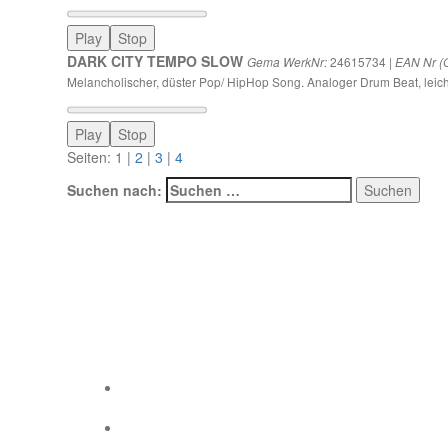
Play
Stop
DARK CITY TEMPO SLOW
24615734 |
Gema WerkNr:
EAN Nr (G
Melancholischer, düster Pop/ HipHop Song. Analoger Drum Beat, leic
Play
Stop
Seiten: 1 |
2
|
3
|
4
Suchen nach:
Social Links
Social Links