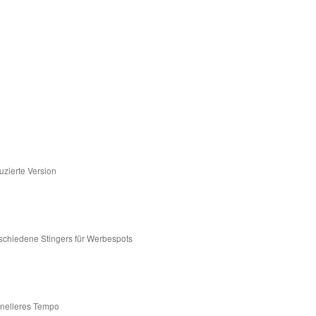
uzierte Version
rschiedene Stingers für Werbespots
hnelleres Tempo