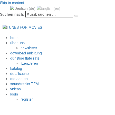
Skip to content
Mehr unter Datenschutzerklärung & Coo
Suchen nach:
home
über uns
newsletter
download anleitung
günstige flate rate
lizenzieren
katalog
detailsuche
metadaten
soundtracks TFM
videos
login
register
CITY TALKS