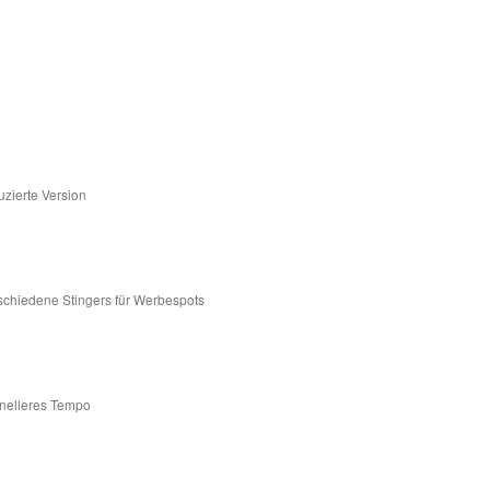
zierte Version
schiedene Stingers für Werbespots
hnelleres Tempo