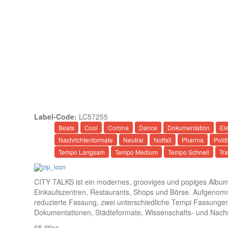
Label-Code:
LC57255
Beats
Cool
Corona
Dance
Dokumentation
El
Nachrichtenformate
Neutral
Notfall
Pharma
Polit
Tempo Langsam
Tempo Medium
Tempo Schnell
Tra
DOWNLOAD COMPLETE ALBUM (mp3 – 320 kbps)
CITY TALKS ist ein modernes, grooviges und popiges Albu
Einkaufszentren, Restaurants, Shops und Börse. Aufgenom
reduzierte Fassung, zwei unterschiedliche Tempi Fassungen
Dokumentationen, Städteformate, Wissenschafts- und Nachri
65 titles