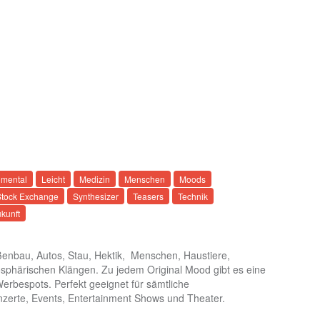
umental
Leicht
Medizin
Menschen
Moods
Stock Exchange
Synthesizer
Teasers
Technik
kunft
nbau, Autos, Stau, Hektik, Menschen, Haustiere,
phärischen Klängen. Zu jedem Original Mood gibt es eine
erbespots. Perfekt geeignet für sämtliche
nzerte, Events, Entertainment Shows und Theater.