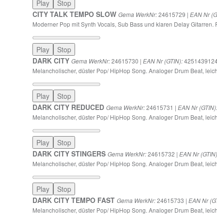
Play
Stop
CITY TALK TEMPO SLOW
24615729 |
Gema WerkNr:
EAN Nr (G
Moderner Pop mit Synth Vocals, Sub Bass und klaren Delay Gitarren.
Play
Stop
DARK CITY
24615730 |
425143912
Gema WerkNr:
EAN Nr (GTIN):
Melancholischer, düster Pop/ HipHop Song. Analoger Drum Beat, leic
Play
Stop
DARK CITY REDUCED
24615731 |
Gema WerkNr:
EAN Nr (GTIN)
Melancholischer, düster Pop/ HipHop Song. Analoger Drum Beat, leich
Play
Stop
DARK CITY STINGERS
24615732 |
Gema WerkNr:
EAN Nr (GTIN)
Melancholischer, düster Pop/ HipHop Song. Analoger Drum Beat, leich
Play
Stop
DARK CITY TEMPO FAST
24615733 |
Gema WerkNr:
EAN Nr (GT
Melancholischer, düster Pop/ HipHop Song. Analoger Drum Beat, leic