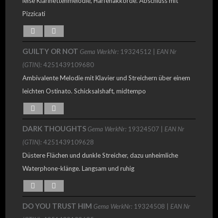
leise Klarinettenmelodie, Harfenakkorde. Abschluss mit
Pizzicati
GUILTY OR NOT
Gema WerkNr:
19324512 |
EAN Nr
(GTIN):
4251439109680
Ambivalente Melodie mit Klavier und Streichern über einem
leichten Ostinato. Schicksalshaft, midtempo
DARK THOUGHTS
Gema WerkNr:
19324507 |
EAN Nr
(GTIN):
4251439109628
Düstere Flächen und dunkle Streicher, dazu unheimliche
Waterphone-klänge. Langsam und ruhig
DO YOU TRUST HIM
Gema WerkNr:
19324508 |
EAN Nr