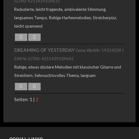
(GTIN):
4251439109635
Reduzierte, leicht fragende, ambivalente Stimmung,
langsames Tempo. Ruhige Harfenmelodien, Streicherpizz,
leicht spannend
DREAMING OF YESTERDAY
Gema WerkNr:
19324509 |
EAN Nr (GTIN):
4251439109642
Ruhige, etwas düstere Melodien mit klassischer Gitarre und
Streichern. Sehnsuchtsvolles Thema, langsam
Seiten: 1 |
2