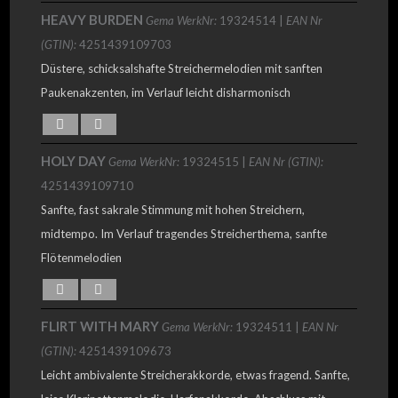
HEAVY BURDEN
Gema WerkNr:
19324514 |
EAN Nr
(GTIN):
4251439109703
Düstere, schicksalshafte Streichermelodien mit sanften
Paukenakzenten, im Verlauf leicht disharmonisch
HOLY DAY
Gema WerkNr:
19324515 |
EAN Nr (GTIN):
4251439109710
Sanfte, fast sakrale Stimmung mit hohen Streichern,
midtempo. Im Verlauf tragendes Streicherthema, sanfte
Flötenmelodien
FLIRT WITH MARY
Gema WerkNr:
19324511 |
EAN Nr
(GTIN):
4251439109673
Leicht ambivalente Streicherakkorde, etwas fragend. Sanfte,