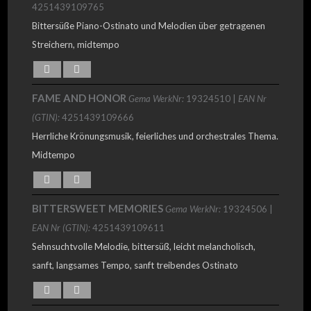
4251439109765
Bittersüße Piano-Ostinato und Melodien über getragenen
Streichern, midtempo
FAME AND HONOR
Gema WerkNr:
19324510 |
EAN Nr
(GTIN):
4251439109666
Herrliche Krönungsmusik, feierliches und orchestrales Thema.
Midtempo
BITTERSWEET MEMORIES
Gema WerkNr:
19324506 |
EAN Nr (GTIN):
4251439109611
Sehnsuchtvolle Melodie, bittersüß, leicht melancholisch,
sanft, langsames Tempo, sanft treibendes Ostinato