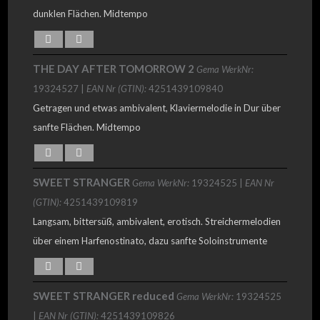
dunklen Flächen. Midtempo
THE DAY AFTER TOMORROW 2
Gema WerkNr:
19324527 |
EAN Nr (GTIN):
4251439109840
Getragen und etwas ambivalent, Klaviermelodie in Dur über
sanfte Flächen. Midtempo
SWEET STRANGER
Gema WerkNr:
19324525 |
EAN Nr
(GTIN):
4251439109819
Langsam, bittersüß, ambivalent, erotisch. Streichermelodien
über einem Harfenostinato, dazu sanfte Soloinstrumente
SWEET STRANGER reduced
Gema WerkNr:
19324525
|
EAN Nr (GTIN):
4251439109826