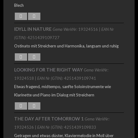
Blech
IDYLL IN NATURE
Gema WerkNr:
19324516 |
EAN Nr
(GTIN):
4251439109727
Ostinato mit Streichern und Harmonika, langsam und ruhig
LOOKING FOR THE RIGHT WAY
Gema WerkNr:
19324518 |
EAN Nr (GTIN):
4251439109741
Etwas fragend, midtempo, sanfte Soloinstrumente wie
Klarinette und Piano im Dialog mit Streichern
THE DAY AFTER TOMORROW 1
Gema WerkNr:
19324526 |
EAN Nr (GTIN):
4251439109833
Getragen und etwas düster, Klaviermelodie in Moll über