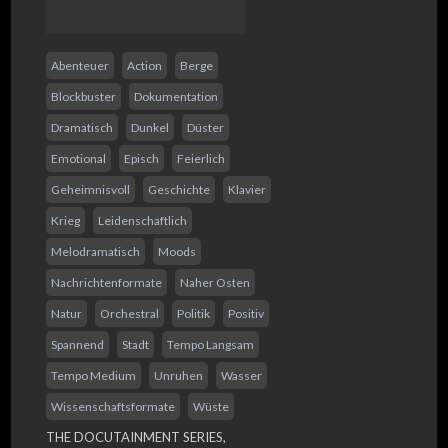
Abenteuer
Action
Berge
Blockbuster
Dokumentation
Dramatisch
Dunkel
Düster
Emotional
Episch
Feierlich
Geheimnisvoll
Geschichte
Klavier
Krieg
Leidenschaftlich
Melodramatisch
Moods
Nachrichtenformate
Naher Osten
Natur
Orchestral
Politik
Positiv
Spannend
Stadt
Tempo Langsam
Tempo Medium
Unruhen
Wasser
Wissenschaftsformate
Wüste
THE DOCUTAINMENT SERIES,