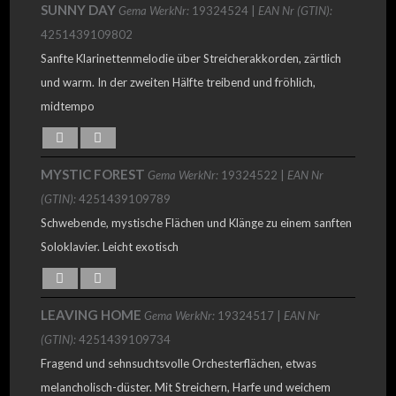
SUNNY DAY
Gema WerkNr:
19324524 |
EAN Nr (GTIN):
4251439109802
Sanfte Klarinettenmelodie über Streicherakkorden, zärtlich
und warm. In der zweiten Hälfte treibend und fröhlich,
midtempo
MYSTIC FOREST
Gema WerkNr:
19324522 |
EAN Nr
(GTIN):
4251439109789
Schwebende, mystische Flächen und Klänge zu einem sanften
Soloklavier. Leicht exotisch
LEAVING HOME
Gema WerkNr:
19324517 |
EAN Nr
(GTIN):
4251439109734
Fragend und sehnsuchtsvolle Orchesterflächen, etwas
melancholisch-düster. Mit Streichern, Harfe und weichem