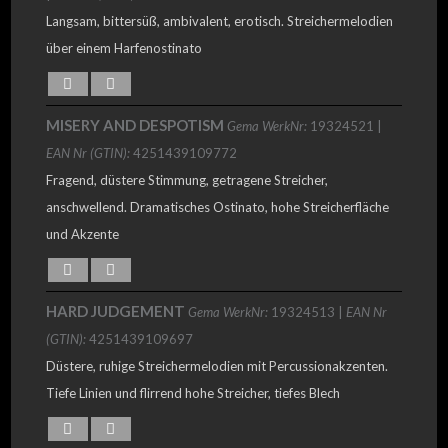
Langsam, bittersüß, ambivalent, erotisch. Streichermelodien
über einem Harfenostinato
MISERY AND DESPOTISM
Gema WerkNr:
19324521 |
EAN Nr (GTIN):
4251439109772
Fragend, düstere Stimmung, getragene Streicher,
anschwellend. Dramatisches Ostinato, hohe Streicherfläche
und Akzente
HARD JUDGEMENT
Gema WerkNr:
19324513 |
EAN Nr
(GTIN):
4251439109697
Düstere, ruhige Streichermelodien mit Percussionakzenten.
Tiefe Linien und flirrend hohe Streicher, tiefes Blech