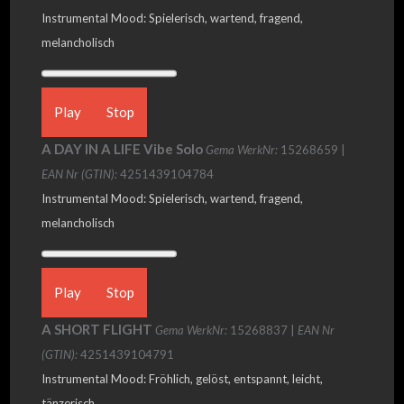
Instrumental Mood: Spielerisch, wartend, fragend,
melancholisch
Play
Stop
A DAY IN A LIFE Vibe Solo
Gema WerkNr:
15268659 |
EAN Nr (GTIN):
4251439104784
Instrumental Mood: Spielerisch, wartend, fragend,
melancholisch
Play
Stop
A SHORT FLIGHT
Gema WerkNr:
15268837 |
EAN Nr
(GTIN):
4251439104791
Instrumental Mood: Fröhlich, gelöst, entspannt, leicht,
tänzerisch