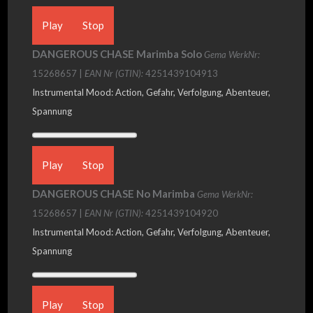
Play
Stop
DANGEROUS CHASE Marimba Solo
Gema WerkNr:
15268657 |
EAN Nr (GTIN):
4251439104913
Instrumental Mood: Action, Gefahr, Verfolgung, Abenteuer,
Spannung
Play
Stop
DANGEROUS CHASE No Marimba
Gema WerkNr:
15268657 |
EAN Nr (GTIN):
4251439104920
Instrumental Mood: Action, Gefahr, Verfolgung, Abenteuer,
Spannung
Play
Stop