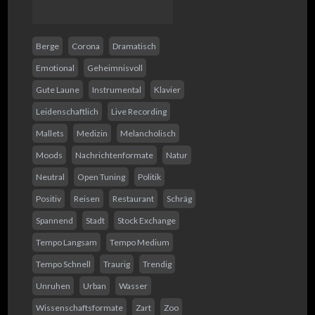
Berge
Corona
Dramatisch
Emotional
Geheimnisvoll
Gute Laune
Instrumental
Klavier
Leidenschaftlich
Live Recording
Mallets
Medizin
Melancholisch
Moods
Nachrichtenformate
Natur
Neutral
Open Tuning
Politik
Positiv
Reisen
Restaurant
Schräg
Spannend
Stadt
Stock Exchange
Tempo Langsam
Tempo Medium
Tempo Schnell
Traurig
Trendig
Unruhen
Urban
Wasser
Wissenschaftsformate
Zart
Zoo