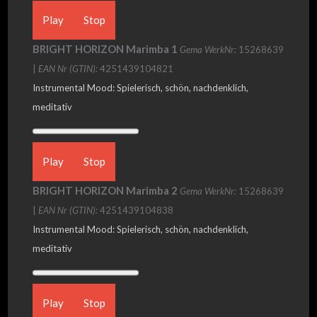
Play
Stop
BRIGHT HORIZON Marimba 1
Gema WerkNr:
15268639
|
EAN Nr (GTIN):
4251439104821
Instrumental Mood: Spielerisch, schön, nachdenklich,
meditativ
Play
Stop
BRIGHT HORIZON Marimba 2
Gema WerkNr:
15268639
|
EAN Nr (GTIN):
4251439104838
Instrumental Mood: Spielerisch, schön, nachdenklich,
meditativ
Play
Stop