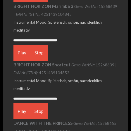
BRIGHT HORIZON Marimba 3
Gema WerkNr:
15268639
|
EAN Nr (GTIN):
4251439104845
Instrumental Mood: Spielerisch, schön, nachdenklich,
meditativ
Play
Stop
BRIGHT HORIZON Shortcut
Gema WerkNr:
15268639 |
EAN Nr (GTIN):
4251439104852
Instrumental Mood: Spielerisch, schön, nachdenklich,
meditativ
Play
Stop
DANCE WITH THE PRINCESS
Gema WerkNr:
15268655