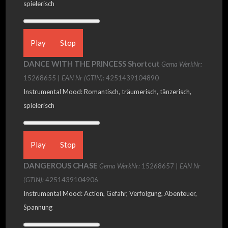
spielerisch
Play
Stop
DANCE WITH THE PRINCESS Shortcut
Gema WerkNr:
15268655 |
EAN Nr (GTIN):
4251439104890
Instrumental Mood: Romantisch, träumerisch, tänzerisch,
spielerisch
Play
Stop
DANGEROUS CHASE
Gema WerkNr:
15268657 |
EAN Nr
(GTIN):
4251439104906
Instrumental Mood: Action, Gefahr, Verfolgung, Abenteuer,
Spannung