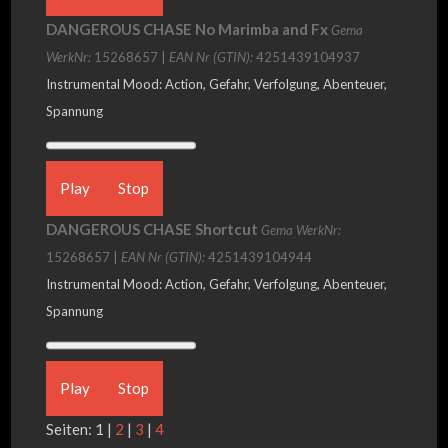
DANGEROUS CHASE No Marimba and Fx
Gema
WerkNr:
15268657 |
EAN Nr (GTIN):
4251439104937
Instrumental Mood: Action, Gefahr, Verfolgung, Abenteuer,
Spannung
Play
Stop
DANGEROUS CHASE Shortcut
Gema WerkNr:
15268657 |
EAN Nr (GTIN):
4251439104944
Instrumental Mood: Action, Gefahr, Verfolgung, Abenteuer,
Spannung
Play
Stop
Seiten: 1 |
2
|
3
|
4