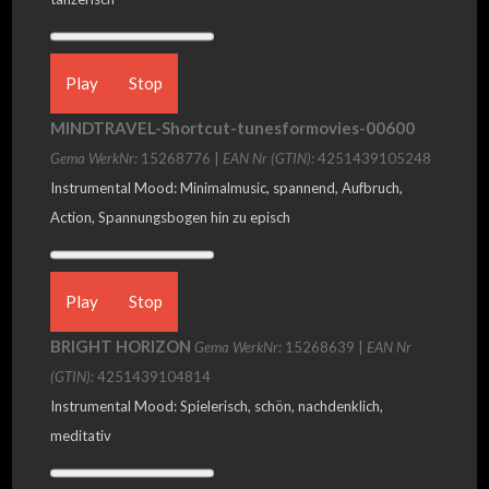
Play
Stop
MINDTRAVEL-Shortcut-tunesformovies-00600
Gema WerkNr:
15268776 |
EAN Nr (GTIN):
4251439105248
Instrumental Mood: Minimalmusic, spannend, Aufbruch,
Action, Spannungsbogen hin zu episch
Play
Stop
BRIGHT HORIZON
Gema WerkNr:
15268639 |
EAN Nr
(GTIN):
4251439104814
Instrumental Mood: Spielerisch, schön, nachdenklich,
meditativ