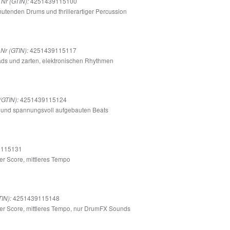
4251439115100
Nr (GTIN):
nmutenden Drums und thrillerartiger Percussion
4251439115117
Nr (GTIN):
 Pads und zarten, elektronischen Rhythmen
4251439115124
(GTIN):
n und spannungsvoll aufgebauten Beats
115131
her Score, mittleres Tempo
4251439115148
IN):
cher Score, mittleres Tempo, nur DrumFX Sounds