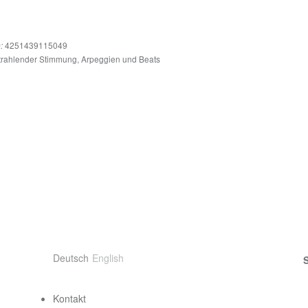
4251439115049
:
 strahlender Stimmung, Arpeggien und Beats
Sprache wählen
Deutsch
English
Contact
Kontakt