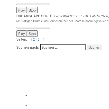
Play
Stop
DREAMSCAPE SHORT
19611710 |
Gema WerkNr:
EAN Nr (GTIN)
Mit kräftigen Drums und Sounds treibender Score in hoffnungsvoller,
Play
Stop
Seiten: 1 |
2
|
3
|
4
Suchen nach:
Social Links
Social Links