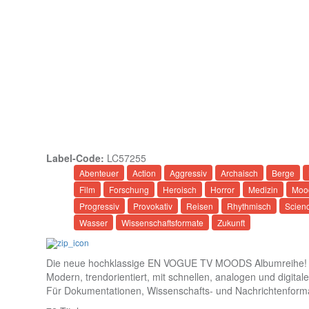
Label-Code:
LC57255
Abenteuer
Action
Aggressiv
Archaisch
Berge
Film
Forschung
Heroisch
Horror
Medizin
Moo
Progressiv
Provokativ
Reisen
Rhythmisch
Scienc
Wasser
Wissenschaftsformate
Zukunft
DOWNLOAD COMPLETE ALBUM (mp3 – 320 kbps)
Die neue hochklassige EN VOGUE TV MOODS Albumreihe! Da
Modern, trendorientiert, mit schnellen, analogen und digi
Für Dokumentationen, Wissenschafts- und Nachrichtenforma