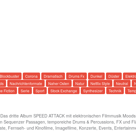
Blockbuster
Corona
Dramatisch
Drums Fx
Dunkel
Düster
Elektr
ds
Nachrichtenformate
Naher Osten
Natur
Netflix Style
Neutral
N
e Fiction
Serie
Sport
Stock Exchange
Synthesizer
Technik
Temp
s dritte Album SPEED ATTACK mit elektronischen Filmmusik Moods im
talen Sequenzer Passagen, temporeiche Drums & Percussions, FX und Fl
te, Fernseh- und Kinofilme, Imagefilme, Konzerte, Events, Entertain