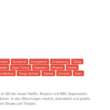
onisch
Emotional
Energetisch
Entwicklung
Fetzig
otfall
Open Tuning
Operation
Pharma
Positiv
o Medium
Tempo Schnell
Trailers
Unruhen
Viren
 Stil der neuen Netflix, Amazon und BBC Superserien.
ächen. In den Stimmungen neutral, dramatisch und positiv.
ment Shows und Theater.