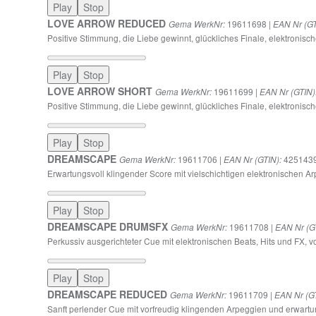
Play
Stop
LOVE ARROW REDUCED
19611698 |
Gema WerkNr:
EAN Nr (GT
Positive Stimmung, die Liebe gewinnt, glückliches Finale, elektronisch
Play
Stop
LOVE ARROW SHORT
19611699 |
Gema WerkNr:
EAN Nr (GTIN)
Positive Stimmung, die Liebe gewinnt, glückliches Finale, elektronisch
Play
Stop
DREAMSCAPE
19611706 |
425143
Gema WerkNr:
EAN Nr (GTIN):
Erwartungsvoll klingender Score mit vielschichtigen elektronischen A
Play
Stop
DREAMSCAPE DRUMSFX
19611708 |
Gema WerkNr:
EAN Nr (G
Perkussiv ausgerichteter Cue mit elektronischen Beats, Hits und FX, v
Play
Stop
DREAMSCAPE REDUCED
19611709 |
Gema WerkNr:
EAN Nr (GT
Sanft perlender Cue mit vorfreudig klingenden Arpeggien und erwart