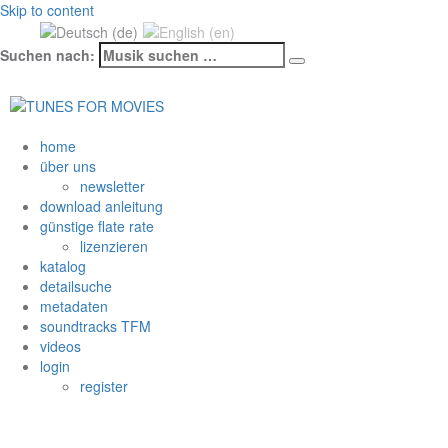
Skip to content
Mehr unter Datenschutzerklärung & Coo
Suchen nach:
home
über uns
newsletter
download anleitung
günstige flate rate
lizenzieren
katalog
detailsuche
metadaten
soundtracks TFM
videos
login
register
SPEED ATTACK