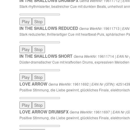
IN THE SHALLOWS DRUMSFX
19611712 |
Gema WerkNr:
EAN 
Stark rhythmisierter, beatreicher Cue mit dunklen Beats, unheilvoll a
Play
Stop
IN THE SHALLOWS REDUCED
19611713 |
Gema WerkNr:
EAN 
Stark reduzierter, thrillerartiger Cue mit heartbeat-Puls, sphärischen
Play
Stop
IN THE SHALLOWS SHORT
19611714 |
Gema WerkNr:
EAN Nr 
Düster-dramatischer Cue mit kraftvollen Drums, expressiven Melodie
Play
Stop
LOVE ARROW
19611692 |
4251439
Gema WerkNr:
EAN Nr (GTIN):
Positive Stimmung, die Liebe gewinnt, glückliches Finale, elektronisc
Play
Stop
LOVE ARROW DRUMSFX
19611697 |
Gema WerkNr:
EAN Nr (GT
Positive Stimmung, die Liebe gewinnt, glückliches Finale, elektronis