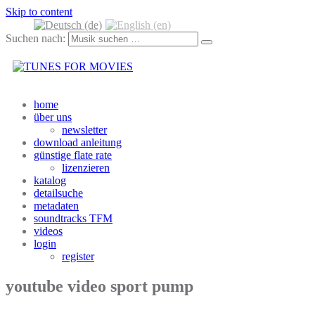
Skip to content
Mehr unter Datenschutzerklärung & Cookies
OK
Suchen nach:
home
über uns
newsletter
download anleitung
günstige flate rate
lizenzieren
katalog
detailsuche
metadaten
soundtracks TFM
videos
login
register
youtube video sport pump