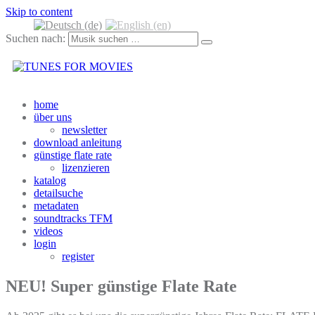
Skip to content
Mehr unter Datenschutzerklärung & Coo
Suchen nach:
home
über uns
newsletter
download anleitung
günstige flate rate
lizenzieren
katalog
detailsuche
metadaten
soundtracks TFM
videos
login
register
NEU! Super günstige Flate Rate