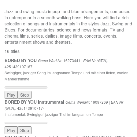
Download WAV Album
Jazz and swing music in pop- and blue arrangements, composed
in uptempo or in a smooth walking bass. Here you will find a rich
selection of songs and instrumentals in the styles Jazz, Swing and
Blues. For documentaries, science and news formats, TV and
cinema films, series, dailies, image films, concerts, events,
entertainment shows and theaters.
16 titles
BORED BY YOU
16273441 |
Gema WerkNr:
EAN Nr (GTIN):
4251439107167
Swingiger, jazziger Song im langsamen Tempo und mit einer tiefen, coolen
Männerstimme
Play
Stop
BORED BY YOU Instrumental
19097269 |
Gema WerkNr:
EAN Nr
4251439107174
(GTIN):
Instrumental. Swingiger, jazziger Titel im langsamen Tempo
Play
Stop