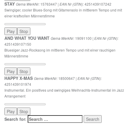
STAY
15763447 |
4251439107242
Gema WerkNr:
EAN Nr (GTIN):
Swingiger, cooler Blues-Song mit Gitarrensolo in mittlerem Tempo und mit
einer kraftvollen Männerstimme
Play
Stop
AND WHAT YOU WANT
19091100 |
Gema WerkNr:
EAN Nr (GTIN):
4251439107150
Bluesiger Jazz-Rocksong im mittleren Tempo und mit einer rauchigen
Männerstimme
Play
Stop
HAPPY X-MAS
18500647 |
Gema WerkNr:
EAN Nr (GTIN):
4251439101974
Instrumental. Ein positives und swingiges Weihnachts-Instrumental im Jazz
Arrangement
Play
Stop
Search for:
Social Links