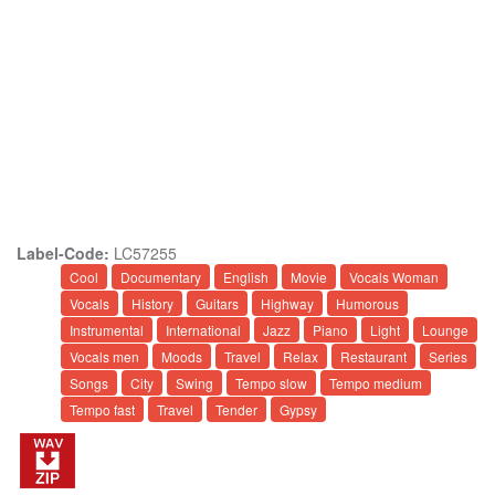
Label-Code:
LC57255
Cool
Documentary
English
Movie
Vocals Woman
Vocals
History
Guitars
Highway
Humorous
Instrumental
International
Jazz
Piano
Light
Lounge
Vocals men
Moods
Travel
Relax
Restaurant
Series
Songs
City
Swing
Tempo slow
Tempo medium
Tempo fast
Travel
Tender
Gypsy