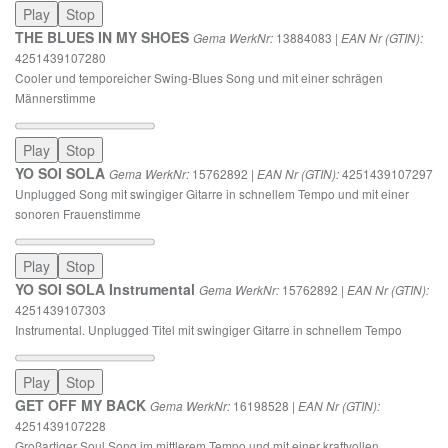
Play
Stop
THE BLUES IN MY SHOES
13884083 |
Gema WerkNr:
EAN Nr (GTIN):
4251439107280
Cooler und temporeicher Swing-Blues Song und mit einer schrägen
Männerstimme
Play
Stop
YO SOI SOLA
15762892 |
4251439107297
Gema WerkNr:
EAN Nr (GTIN):
Unplugged Song mit swingiger Gitarre in schnellem Tempo und mit einer
sonoren Frauenstimme
Play
Stop
YO SOI SOLA Instrumental
15762892 |
Gema WerkNr:
EAN Nr (GTIN):
4251439107303
Instrumental. Unplugged Titel mit swingiger Gitarre in schnellem Tempo
Play
Stop
GET OFF MY BACK
16198528 |
Gema WerkNr:
EAN Nr (GTIN):
4251439107228
Großartiger Soul Song im mittlerem Tempo und mit einer kraftvollen,