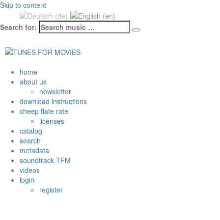
Skip to content
Mehr unter Date
Search for:
Cookies
OK
home
about us
newsletter
download instructions
cheep flate rate
licenses
catalog
search
metadata
soundtrack TFM
videos
login
register
SWING & JAZZ