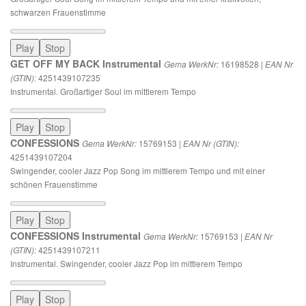
schwarzen Frauenstimme
Play
Stop
GET OFF MY BACK Instrumental
16198528 |
Gema WerkNr:
EAN Nr
4251439107235
(GTIN):
Instrumental. Großartiger Soul im mittlerem Tempo
Play
Stop
CONFESSIONS
15769153 |
Gema WerkNr:
EAN Nr (GTIN):
4251439107204
Swingender, cooler Jazz Pop Song im mittlerem Tempo und mit einer
schönen Frauenstimme
Play
Stop
CONFESSIONS Instrumental
15769153 |
Gema WerkNr:
EAN Nr
4251439107211
(GTIN):
Instrumental. Swingender, cooler Jazz Pop im mittlerem Tempo
Play
Stop